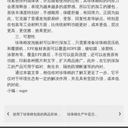
理紧密排列成珠状，并且随着使用的过程，其珍珠颗粒的内应力
会逐渐释放，表现为越来越多的虚胖感。所以它的加工的腰包，
形状丰满度特别好，手感顺滑，保暖舒服，有回弹力。正因为如
此，它克服了普通发泡胶易碎、变形、回复性差等缺点。特别是
在包装等工业材料方面，比传统材料功能更好，成本更低，层次
更高，更优雅，效果更好。
三、可塑性
珍珠棉发泡板材可以举行深加工，只需要准备珍珠棉层压机
和覆膜机，EPE板材表面可以覆盖HDPE膜，镀铝膜，涂塑纸，
涂塑布等。覆盖EPE膜后，不仅可以提高强度，还可以改善原有
功能，印刷各种图片和文字，扩大商品推广。此外，在它的深加
工的产品可用于箱衬、救生衣、隔热防潮帐篷等的内衬。
通过本篇文章，相信你对珍珠棉的了解又更近了一步。它不
仅对于环境生态有一定的解决作用，并且具有坚固力强，成本低
的好处。
小编：suger
使用了珍珠棉包装的商品所体现的优势
珍珠棉生产中是怎...