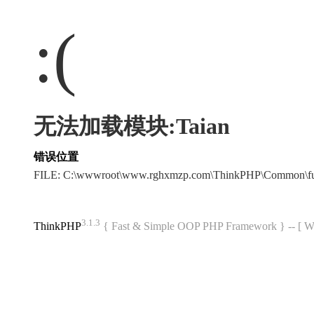
:(
无法加载模块:Taian
错误位置
FILE: C:\wwwroot\www.rghxmzp.com\ThinkPHP\Common\f
3.1.3
ThinkPHP
{ Fast & Simple OOP PHP Framework } -- 