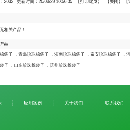
：
2032
更新时间：20/09/29 10:56:09 【
打印此页
】 【
关闭
】
【
品
无相关产品！
区产品
棉袋子
，
青岛珍珠棉袋子
，
济南珍珠棉袋子
，
泰安珍珠棉袋子
，
袋子
，
山东珍珠棉袋子
，
滨州珍珠棉袋子
示
应用案例
关于我们
联系我们